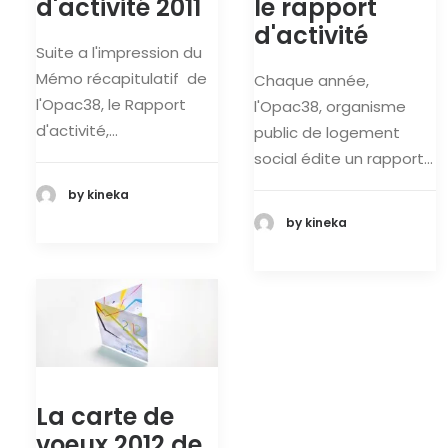
d'activité 2011
le rapport
d'activité
Suite a l'impression du
Mémo récapitulatif de
Chaque année,
l'Opac38, le Rapport
l'Opac38, organisme
d'activité,…
public de logement
social édite un rapport…
by kineka
by kineka
La carte de
voeux 2012 de