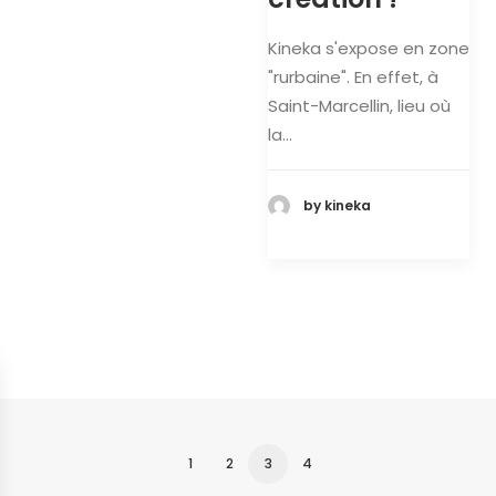
Kineka s'expose en zone
"rurbaine". En effet, à
Saint-Marcellin, lieu où
la…
by kineka
1
2
3
4