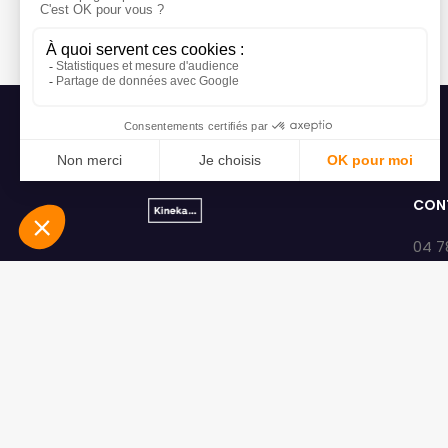
CON
04 7
con