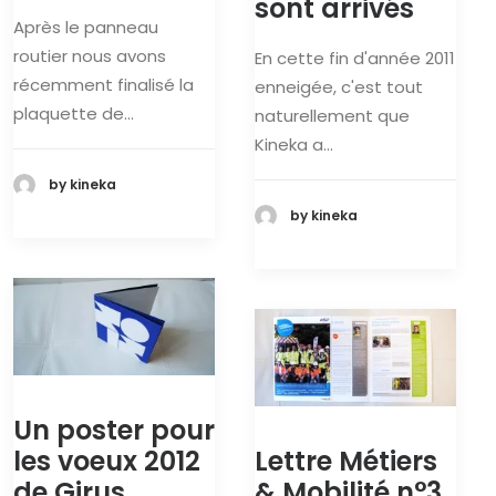
sont arrivés
Après le panneau
routier nous avons
En cette fin d'année 2011
récemment finalisé la
enneigée, c'est tout
plaquette de…
naturellement que
Kineka a…
by kineka
by kineka
Un poster pour
les voeux 2012
Lettre Métiers
de Girus
& Mobilité n°3