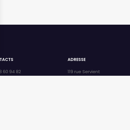
TACTS
ADRESSE
8 60 94 82
119 rue Servient
tact@kineka.com
69003 Lyon