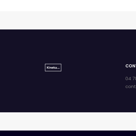
CON
04 7
con